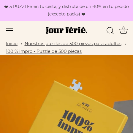
❤️ 3 PUZZLES en tu cesta, y disfruta de un -10% en tu pedido
(excepto packs) ❤️
0
Saltar
Inicio
Nuestros puzzles de 500 piezas para adultos
al
100 % impro - Puzzle de 500 piezas
contenido