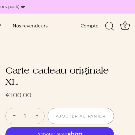
ors pack) ❤️
?
Nos revendeurs
Compte
0
Carte cadeau originale
XL
€100,00
−
+
AJOUTER AU PANIER