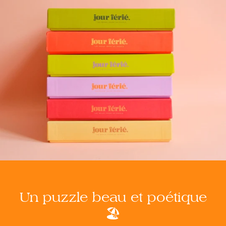
Un puzzle beau et poétique
🏖