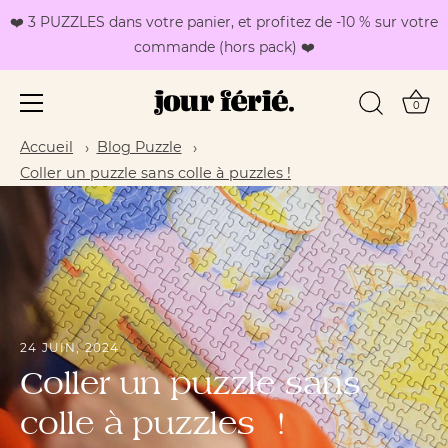
❤️ 3 PUZZLES dans votre panier, et profitez de -10 % sur votre
commande (hors pack) ❤️
0
Passer
Accueil
Blog Puzzle
au
Coller un puzzle sans colle à puzzles !
contenu
24 JUIN, 2024
Coller un puzzle sans
colle à puzzles !