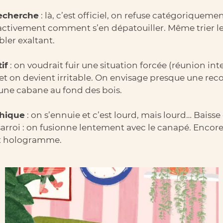
recherche
: là, c’est officiel, on refuse catégoriqueme
ctivement comment s’en dépatouiller. Même trier le
ler exaltant.
if
: on voudrait fuir une situation forcée (réunion in
et on devient irritable. On envisage presque une rec
une cabane au fond des bois.
thique
: on s’ennuie et c’est lourd, mais lourd… Baisse
ésarroi : on fusionne lentement avec le canapé. Encor
nt hologramme.