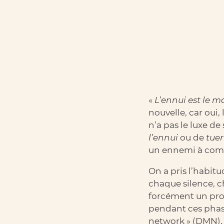
«
L’ennui est le m
nouvelle, car oui,
n’a pas le luxe d
l’ennui
ou de
tue
un ennemi à com
On a pris l’habit
chaque silence, 
forcément un prob
pendant ces phase
network » (DMN), 