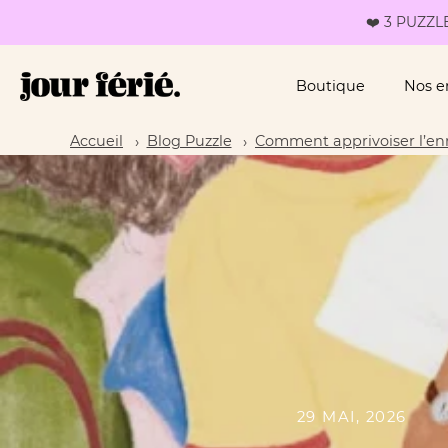
❤️ 3 PUZZLE
Boutique
Nos 
Passer
Accueil
Blog Puzzle
Comment apprivoiser l’en
au
contenu
29 MAI, 2026