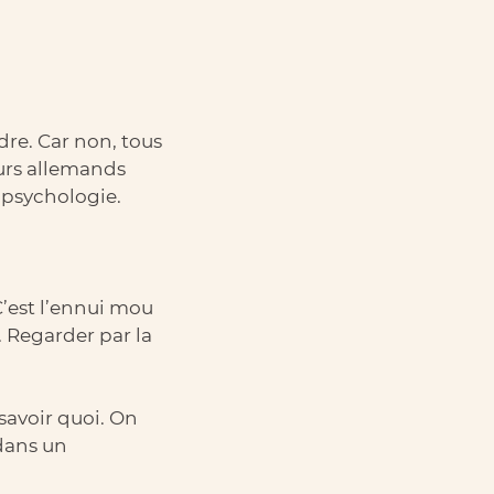
re. Car non, tous
eurs allemands
 psychologie.
C’est l’ennui mou
. Regarder par la
savoir quoi. On
dans un