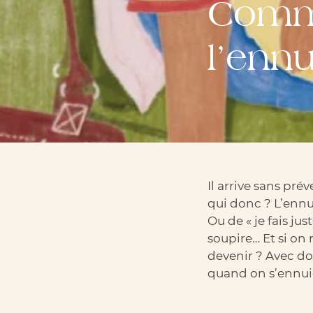
Comme
l’enn
Il arrive sans pré
qui donc ? L’ennui
Ou de « je fais jus
soupire… Et si on 
devenir ? Avec dou
quand on s’ennuie