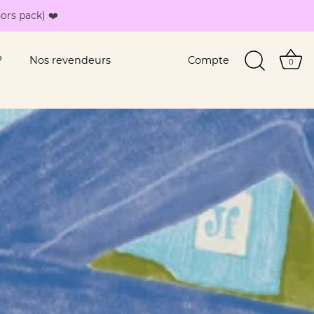
ors pack) ❤️
?
Nos revendeurs
Compte
0