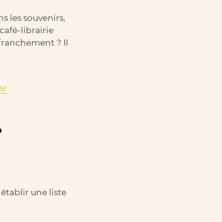
s les souvenirs,
afé-librairie
 franchement ? Il
er
?
tablir une liste