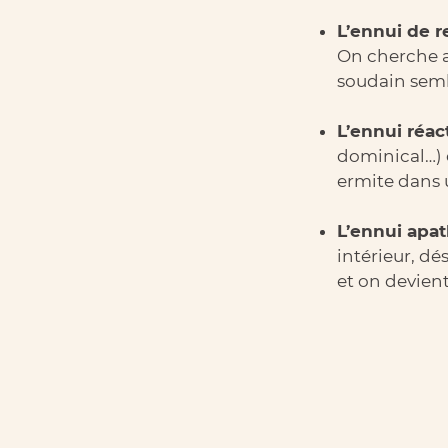
L’ennui de 
On cherche a
soudain semb
L’ennui réact
dominical…) 
ermite dans 
L’ennui apa
intérieur, d
et on devie