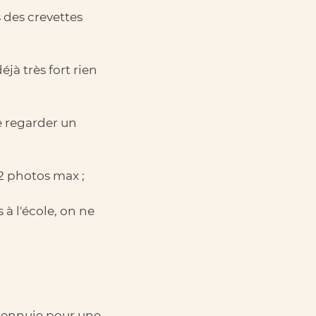
 des crevettes
jà très fort rien
e regarder un
12 photos max ;
à l'école, on ne
 s’ennuie pour une