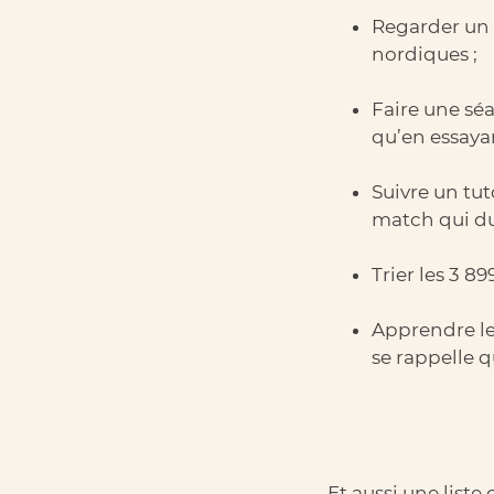
Regarder un 
nordiques ;
Faire une séa
qu’en essayan
Suivre un tu
match qui dur
Trier les 3 8
Apprendre le 
se rappelle 
Et aussi une liste