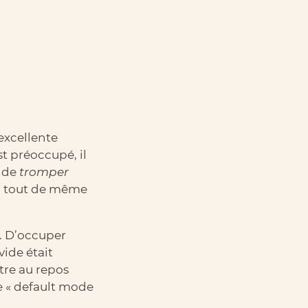
excellente
st préoccupé, il
, de
tromper
-il tout de même
r. D’occuper
ide était
tre au repos
le « default mode